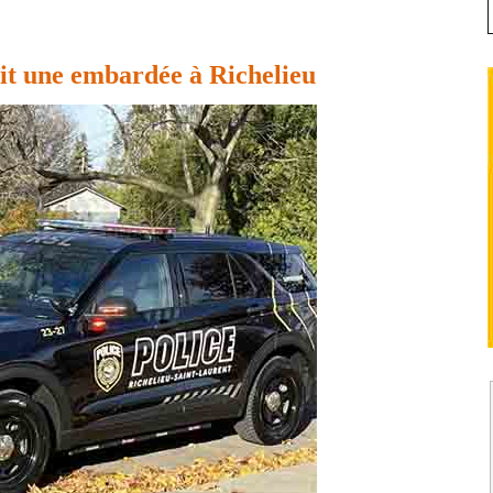
it une embardée à Richelieu