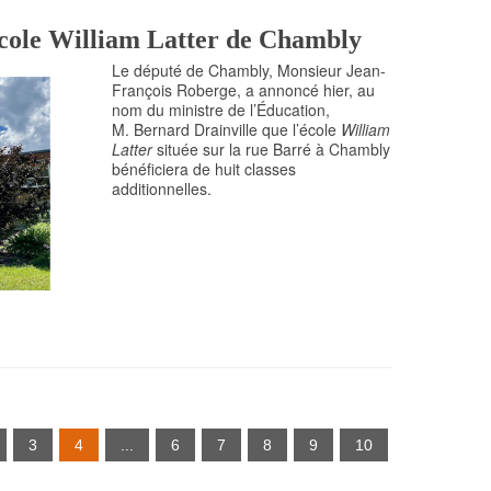
cole William Latter de Chambly
Le député de Chambly, Monsieur Jean-
François Roberge, a annoncé hier, au
nom du ministre de l’Éducation,
M. Bernard Drainville que l’école
William
Latter
située sur la rue Barré à Chambly
bénéficiera de huit classes
additionnelles.
3
4
...
6
7
8
9
10