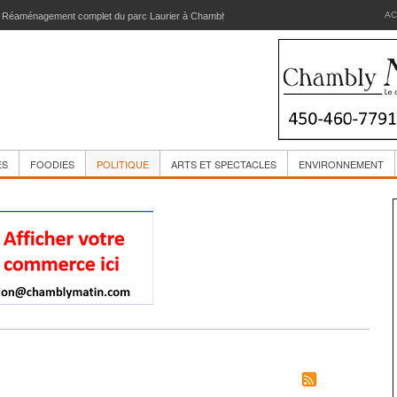
AC
 d’école de la Passerelle sera réaménagée
ES
FOODIES
POLITIQUE
ARTS ET SPECTACLES
ENVIRONNEMENT