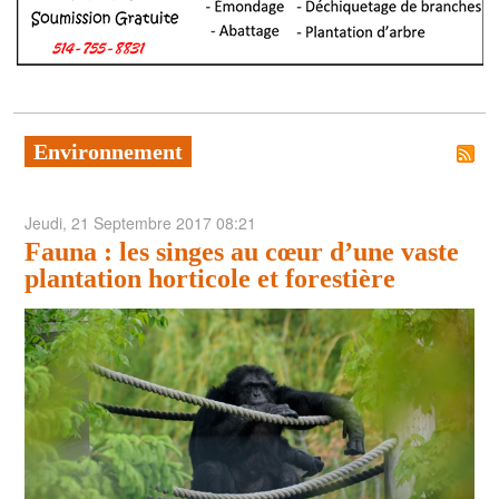
POLITIQUE
ARTS ET SPECTACLES
ENVIRONNEMENT
Environnement
ÉCONOMIE
ÉDUCATION
Jeudi, 21 Septembre 2017 08:21
Fauna : les singes au cœur d’une vaste
plantation horticole et forestière