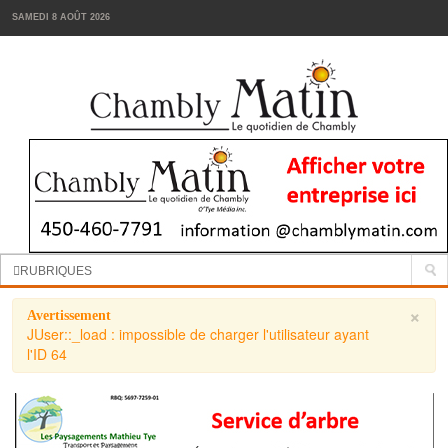
SAMEDI 8 AOÛT 2026
Manchettes:
La cour d’école de la Passerelle sera réaménagée
RUBRIQUES
INFORMATION
×
Avertissement
JUser::_load : impossible de charger l'utilisateur ayant
SPORTS
l'ID 64
VIN
TENDANCES
FOODIES