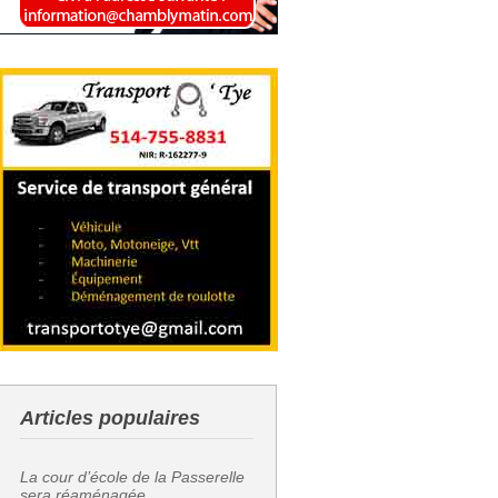
Articles populaires
La cour d’école de la Passerelle
sera réaménagée