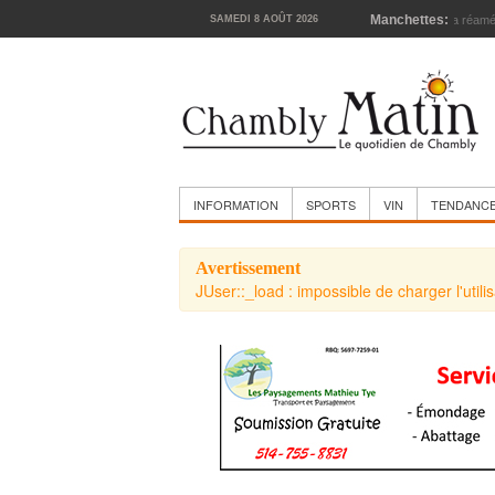
Manchettes:
SAMEDI 8 AOÛT 2026
La cour
INFORMATION
SPORTS
VIN
TENDANC
Avertissement
JUser::_load : impossible de charger l'utili