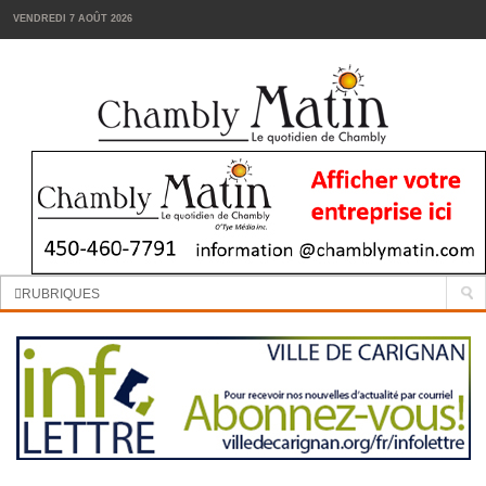
VENDREDI 7 AOÛT 2026
Manchettes:
Réaménagement complet du parc Laurier à Chambly
RUBRIQUES
INFORMATION
SPORTS
VIN
TENDANCES
FOODIES