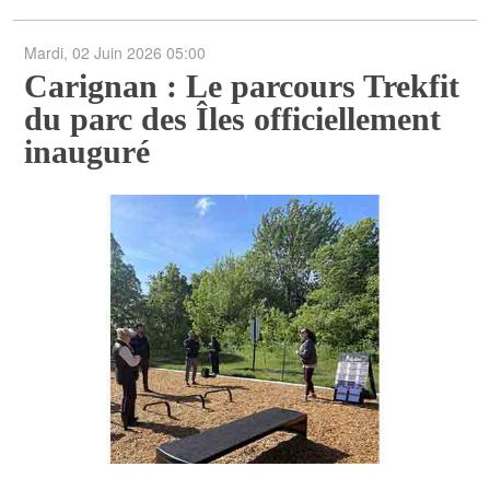
POLITIQUE
Mardi, 02 Juin 2026 05:00
ARTS ET SPECTACLES
Carignan : Le parcours Trekfit
du parc des Îles officiellement
ENVIRONNEMENT
inauguré
ÉCONOMIE
ÉDUCATION