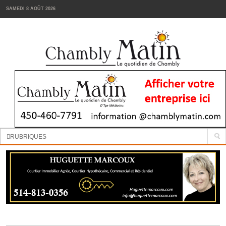
SAMEDI 8 AOÛT 2026
Manchettes:
La cour d’école de la Passerelle sera réaménagée
RUBRIQUES
INFORMATION
SPORTS
VIN
TENDANCES
FOODIES