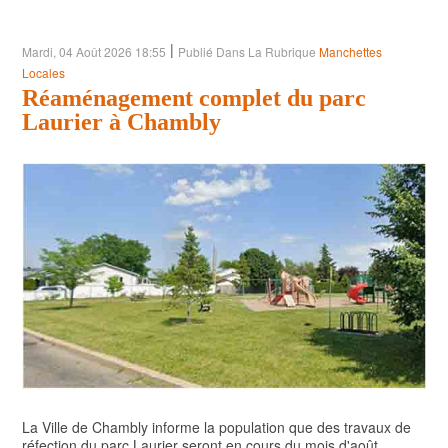
POLITIQUE
|
Mardi, 04 Août 2026 18:55
Publié Dans La Rubrique
Manchettes
ARTS ET SPECTACLES
Locales
Réaménagement complet du parc
ENVIRONNEMENT
Laurier à Chambly
ÉCONOMIE
ÉDUCATION
La Ville de Chambly informe la population que des travaux de
réfection du parc Laurier seront en cours du mois d'août