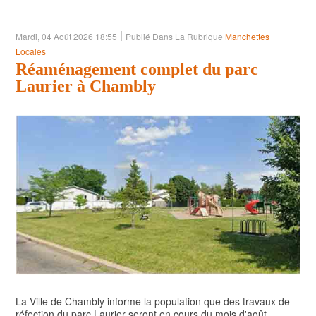
POLITIQUE
|
Mardi, 04 Août 2026 18:55
Publié Dans La Rubrique
Manchettes
ARTS ET SPECTACLES
Locales
Réaménagement complet du parc
ENVIRONNEMENT
Laurier à Chambly
ÉCONOMIE
ÉDUCATION
La Ville de Chambly informe la population que des travaux de
réfection du parc Laurier seront en cours du mois d'août