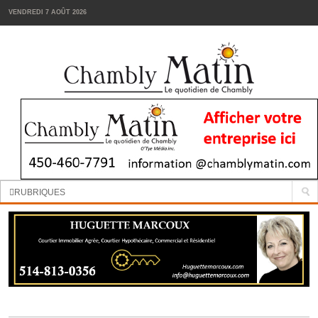
VENDREDI 7 AOÛT 2026
Manchettes:
La cour d’école de la Passerelle sera réaménagée
RUBRIQUES
INFORMATION
SPORTS
VIN
TENDANCES
FOODIES