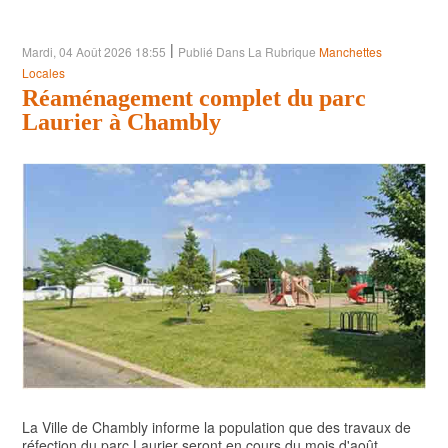
POLITIQUE
|
Mardi, 04 Août 2026 18:55
Publié Dans La Rubrique
Manchettes
ARTS ET SPECTACLES
Locales
Réaménagement complet du parc
ENVIRONNEMENT
Laurier à Chambly
ÉCONOMIE
ÉDUCATION
La Ville de Chambly informe la population que des travaux de
réfection du parc Laurier seront en cours du mois d'août