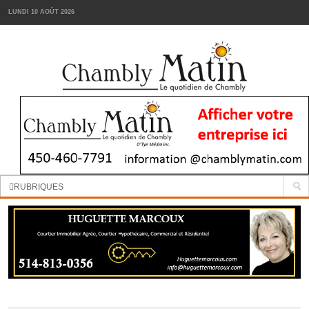
LUNDI 10 AOÛT 2026
Manchettes:
La cour d’école de la Passerelle sera réaménagée
RUBRIQUES
INFORMATION
SPORTS
VIN
TENDANCES
FOODIES