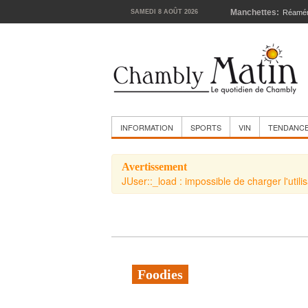
Manchettes:
SAMEDI 8 AOÛT 2026
Réamén
INFORMATION
SPORTS
VIN
TENDANC
Avertissement
JUser::_load : impossible de charger l'utili
Foodies