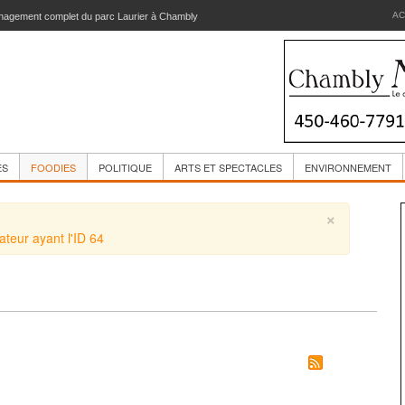
AC
agement complet du parc Laurier à Chambly
ES
FOODIES
POLITIQUE
ARTS ET SPECTACLES
ENVIRONNEMENT
×
sateur ayant l'ID 64